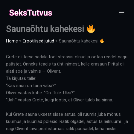
Skip
to
content
Saunaõhtu kahekesi
Home
Erootilised jutud
Saunaõhtu kahekesi
Grete oli terve nädala tööl stressis olnud ja ootas reedet nagu
päästet. Õnneks teadis ta üht inimest, kelle erasaun Pirital oli
alati soe ja valmis — Oliverit.
Ta kirjutas talle:
“Kas saun on täna vaba?”
Oliver vastas kohe: “On. Tule. Üksi?”
“Jah,” vastas Grete, kuigi lootis, et Oliver tuleb ka sinna.
Kui Grete sauna uksest sisse astus, oli ruumis juba mõnus
kuumus ja küünlad põlesid. Rätik õlgadel, astus ta leiliruumi… ja
nägi Oliverit lava peal istumas, rätik puusadel, keha niiske,