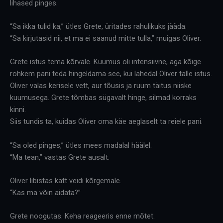
lihased pinges.
“Sa ikka tulid ka,” ütles Grete, üritades rahulikuks jääda.
“Sa kirjutasid nii, et ma ei saanud mitte tulla,” muigas Oliver.
Grete istus tema kõrvale. Kuumus oli intensiivne, aga kõige
rohkem pani teda hingeldama see, kui lähedal Oliver talle istus.
Oliver valas kerisele vett, aur tõusis ja ruum täitus niiske
kuumusega. Grete tõmbas sügavalt hinge, silmad korraks
kinni.
Siis tundis ta, kuidas Oliver oma käe aeglaselt ta reiele pani.
“Sa oled pinges,” ütles mees madalal häälel.
“Ma tean,” vastas Grete ausalt.
Oliver libistas kätt veidi kõrgemale.
“Kas ma võin aidata?”
Grete noogutas. Keha reageeris enne mõtet.