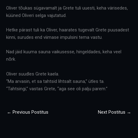
Oliver tõukas sügavamalt ja Grete tuli uuesti, keha värisedes,
küüned Oliveri selga vajutatud.
Hetke pärast tuli ka Oliver, haarates tugevalt Grete puusadest
kinni, surudes end viimase impulsini tema vastu.
Nad jäid kuuma sauna vaikusesse, hingeldades, keha veel
nõrk.
Oliver suudles Grete kaela.
“Ma arvasin, et sa tahtsid lihtsalt sauna,” ütles ta.
“Tahtsingi,” vastas Grete, “aga see oli palju parem.”
←
Previous Postitus
Next Postitus
→