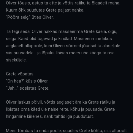
Oliver tõusis, astus ta ette ja võttis rätiku ta õlgadelt maha.
Kuum õhk puudutas Grete paljast nahka.
“Pööra selg,” ütles Oliver.
Ta tegi seda. Oliver hakkas masseerima Grete kaela, õlgu,
selga. Käed olid tugevad ja kindlad. Masseerimine liikus
aeglaselt allapoole, kuni Oliveri sõrmed jõudsid ta alaseljale…
siis puusadele… ja lõpuks libises mees ühe käega ta reie
siseküljele.
Grete võpatas.
“On hea?” küsis Oliver.
“Jah…” sosistas Grete.
Oliver laskus põlvili, võttis aeglaselt ära ka Grete rätiku ja
libistas oma käed üle naise reite, kõhu ja puusade. Grete
hingamine kiirenes, nahk tahtis iga puudutust.
Mees tõmbas ta enda poole, suudles Grete kõhtu, siis altpoolt