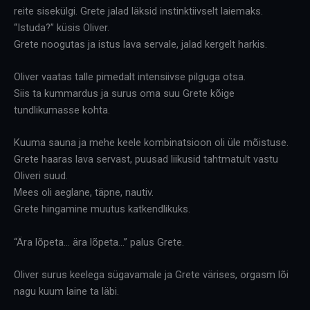
reite sisekülgi. Grete jalad läksid instinktiivselt laiemaks.
“Istuda?” küsis Oliver.
Grete noogutas ja istus lava servale, jalad kergelt harkis.
Oliver vaatas talle pimedalt intensiivse pilguga otsa.
Siis ta kummardus ja surus oma suu Grete kõige
tundlikumasse kohta.
Kuuma sauna ja mehe keele kombinatsioon oli üle mõistuse.
Grete haaras lava servast, puusad liikusid tahtmatult vastu
Oliveri suud.
Mees oli aeglane, täpne, nautiv.
Grete hingamine muutus katkendlikuks.
“Ära lõpeta… ära lõpeta…” palus Grete.
Oliver surus keelega sügavamale ja Grete värises, orgasm lõi
nagu kuum laine ta läbi.