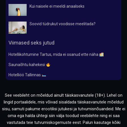
Kui naisele ei meeldi anaalseks
Soovid tüdrukut voodisse meelitada?
Viimased seks jutud
Hotellikohtumine Tartus, mida ei osanud ette näha
Saunaõhtu kahekesi
Hotelliöö Tallinnas
See veebileht on mõeldud ainult täiskasvanutele (18+). Lehel on
lingid portaalidele, mis võivad sisaldada täiskasvanutele mõeldud
sisu, samuti pakume erootilisi jutukesi ja tutvumisnõuandeid. Me ei
oma ega halda ühtegi siin välja toodud veebilehte ning ei saa
vastutada teie tutvumiskogemuste eest. Palun kasutage kõiki