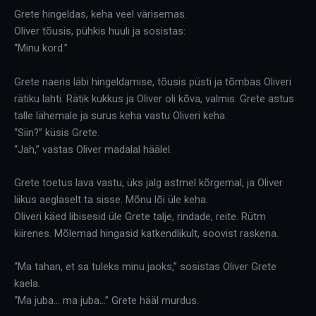
Grete hingeldas, keha veel värisemas.
Oliver tõusis, pühkis huuli ja sosistas:
“Minu kord.”
Grete naeris läbi hingeldamise, tõusis püsti ja tõmbas Oliveri
rätiku lahti. Rätik kukkus ja Oliver oli kõva, valmis. Grete astus
talle lähemale ja surus keha vastu Oliveri keha.
“Siin?” küsis Grete.
“Jah,” vastas Oliver madalal häälel.
Grete toetus lava vastu, üks jalg astmel kõrgemal, ja Oliver
liikus aeglaselt ta sisse. Mõnu lõi üle keha.
Oliveri käed libisesid üle Grete talje, rindade, reite. Rütm
kiirenes. Mõlemad hingasid katkendlikult, soovist raskena.
“Ma tahan, et sa tuleks minu jaoks,” sosistas Oliver Grete
kaela.
“Ma juba… ma juba…” Grete hääl murdus.